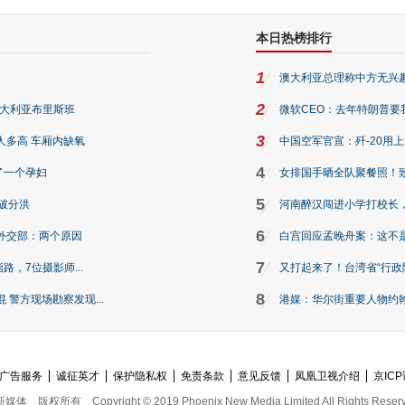
本日热榜排行
1
澳大利亚总理称中方无兴
2
澳大利亚布里斯班
微软CEO：去年特朗普要我们收
3
人多高 车厢内缺氧
中国空军官宣：歼-20用
4
了一个孕妇
女排国手晒全队聚餐照！
5
破分洪
河南醉汉闯进小学打校长，
6
外交部：两个原因
白宫回应孟晚舟案：这不
7
路，7位摄影师...
又打起来了！台湾省“行政院
8
警方现场勘察发现...
港媒：华尔街重要人物约翰·
广告服务
诚征英才
保护隐私权
免责条款
意见反馈
凤凰卫视介绍
京ICP
新媒体
版权所有
Copyright © 2019 Phoenix New Media Limited All Rights Reser