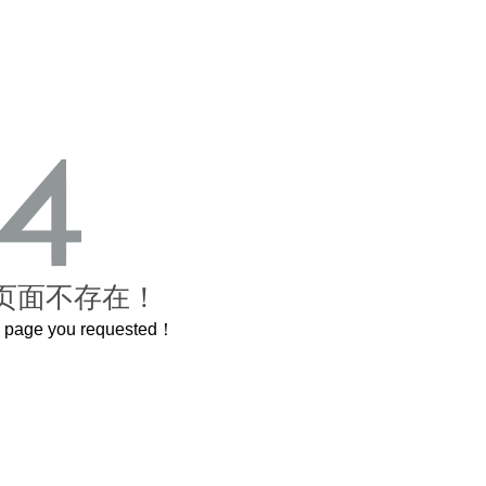
页面不存在！
he page you requested！
这个3.2米的长卷，还原了600岁的紫禁城