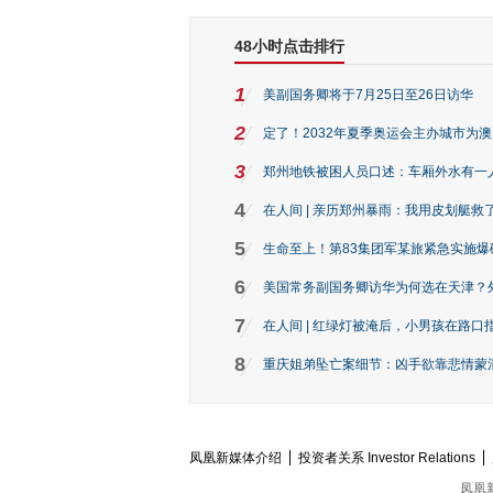
48小时点击排行
1
美副国务卿将于7月25日至26日访华
2
定了！2032年夏季奥运会主办城市为
3
郑州地铁被困人员口述：车厢外水有一
4
在人间 | 亲历郑州暴雨：我用皮划艇救
5
生命至上！第83集团军某旅紧急实施爆
6
美国常务副国务卿访华为何选在天津？
7
在人间 | 红绿灯被淹后，小男孩在路口指
8
重庆姐弟坠亡案细节：凶手欲靠悲情蒙混 
凤凰新媒体介绍
投资者关系 Investor Relations
凤凰