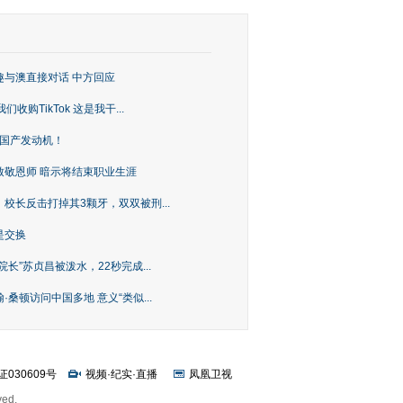
趣与澳直接对话 中方回应
购TikTok 这是我干...
上国产发动机！
致敬恩师 暗示将结束职业生涯
校长反击打掉其3颗牙，双双被刑...
是交换
长”苏贞昌被泼水，22秒完成...
桑顿访问中国多地 意义“类似...
证030609号
视频
·
纪实
·
直播
凤凰卫视
ved.