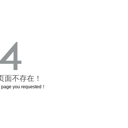
页面不存在！
he page you requested！
曲奇届的“爱马仕”把你的爱封在罐子里送给TA