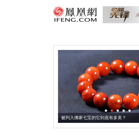
把它加到了牛轧糖里
被列入佛家七宝的它到底有多美？