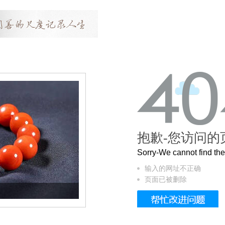
抱歉-您访问的
Sorry-We cannot find t
输入的网址不正确
页面已被删除
这个3.2米的长卷，还原了600岁的紫禁城