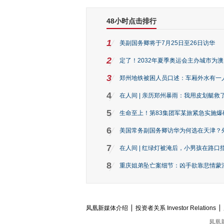
48小时点击排行
1
美副国务卿将于7月25日至26日访华
2
定了！2032年夏季奥运会主办城市为
3
郑州地铁被困人员口述：车厢外水有一
4
在人间 | 亲历郑州暴雨：我用皮划艇救
5
生命至上！第83集团军某旅紧急实施爆
6
美国常务副国务卿访华为何选在天津？
7
在人间 | 红绿灯被淹后，小男孩在路口指
8
重庆姐弟坠亡案细节：凶手欲靠悲情蒙混 
凤凰新媒体介绍
投资者关系 Investor Relations
凤凰