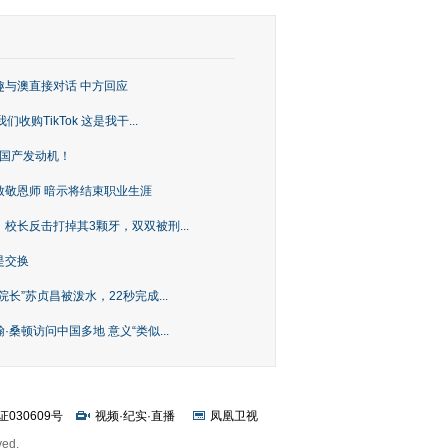
趣与澳直接对话 中方回应
购TikTok 这是我干...
上国产发动机！
致敬恩师 暗示将结束职业生涯
校长反击打掉其3颗牙，双双被刑...
是交换
长”苏贞昌被泼水，22秒完成...
桑顿访问中国多地 意义“类似...
证030609号
视频
·
纪实
·
直播
凤凰卫视
ved.