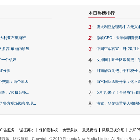
本日热榜排行
1
澳大利亚总理称中方无兴
2
澳大利亚布里斯班
微软CEO：去年特朗普要我们收
3
人多高 车厢内缺氧
中国空军官宣：歼-20用
4
了一个孕妇
女排国手晒全队聚餐照！
5
破分洪
河南醉汉闯进小学打校长，
6
外交部：两个原因
白宫回应孟晚舟案：这不
7
路，7位摄影师...
又打起来了！台湾省“行政院
8
警方现场勘察发现...
港媒：华尔街重要人物约翰·
广告服务
诚征英才
保护隐私权
免责条款
意见反馈
凤凰卫视介绍
京ICP
新媒体
版权所有
Copyright © 2019 Phoenix New Media Limited All Rights Reser