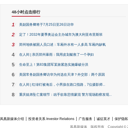
48小时点击排行
1
美副国务卿将于7月25日至26日访华
2
定了！2032年夏季奥运会主办城市为澳大利亚布里斯班
3
郑州地铁被困人员口述：车厢外水有一人多高 车厢内缺氧
4
在人间 | 亲历郑州暴雨：我用皮划艇救了一个孕妇
5
生命至上！第83集团军某旅紧急实施爆破分洪
6
美国常务副国务卿访华为何选在天津？外交部：两个原因
7
在人间 | 红绿灯被淹后，小男孩在路口指路，7位摄影师...
8
重庆姐弟坠亡案细节：凶手欲靠悲情蒙混 警方现场勘察发现...
凤凰新媒体介绍
投资者关系 Investor Relations
广告服务
诚征英才
保护隐
凤凰新媒体
版权所有
Copyright © 