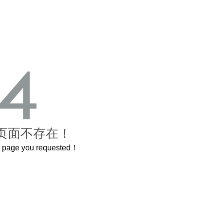
页面不存在！
he page you requested！
曲奇届的“爱马仕”把你的爱封在罐子里送给TA