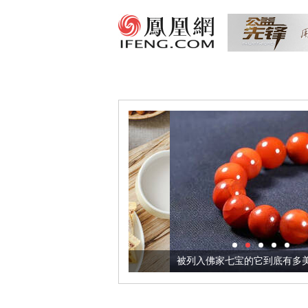
把它加到了牛轧糖里
被列入佛家七宝的它到底有多美？