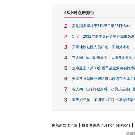
48小时点击排行
1
美副国务卿将于7月25日至26日访华
2
定了！2032年夏季奥运会主办城市为
3
郑州地铁被困人员口述：车厢外水有一
4
在人间 | 亲历郑州暴雨：我用皮划艇救
5
生命至上！第83集团军某旅紧急实施爆
6
美国常务副国务卿访华为何选在天津？
7
在人间 | 红绿灯被淹后，小男孩在路口指
8
重庆姐弟坠亡案细节：凶手欲靠悲情蒙混 
凤凰新媒体介绍
投资者关系 Investor Relations
凤凰