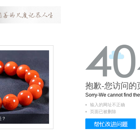
抱歉-您访问的
Sorry-We cannot find t
输入的网址不正确
页面已被删除
这个3.2米的长卷，还原了600岁的紫禁城