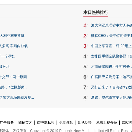
本日热榜排行
1
澳大利亚总理称中方无兴
2
澳大利亚布里斯班
微软CEO：去年特朗普要我们收
3
人多高 车厢内缺氧
中国空军官宣：歼-20用
4
了一个孕妇
女排国手晒全队聚餐照！
5
破分洪
河南醉汉闯进小学打校长，
6
外交部：两个原因
白宫回应孟晚舟案：这不
7
路，7位摄影师...
又打起来了！台湾省“行政院
8
警方现场勘察发现...
港媒：华尔街重要人物约翰·
广告服务
诚征英才
保护隐私权
免责条款
意见反馈
凤凰卫视介绍
京ICP
新媒体
版权所有
Copyright © 2019 Phoenix New Media Limited All Rights Reser