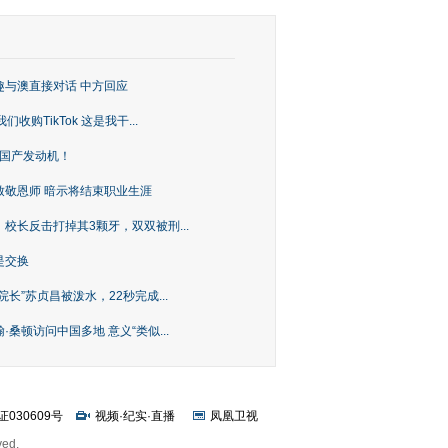
趣与澳直接对话 中方回应
购TikTok 这是我干...
上国产发动机！
致敬恩师 暗示将结束职业生涯
校长反击打掉其3颗牙，双双被刑...
是交换
长”苏贞昌被泼水，22秒完成...
桑顿访问中国多地 意义“类似...
证030609号
视频
·
纪实
·
直播
凤凰卫视
ved.