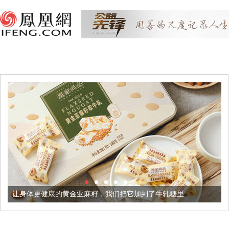
康的黄金亚麻籽，我们把它加到了牛轧糖里
被列入佛家七宝