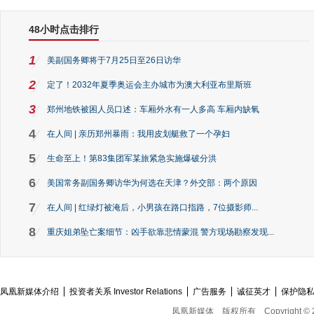
48小时点击排行
1
美副国务卿将于7月25日至26日访华
2
定了！2032年夏季奥运会主办城市为澳大利亚布里斯班
3
郑州地铁被困人员口述：车厢外水有一人多高 车厢内缺氧
4
在人间 | 亲历郑州暴雨：我用皮划艇救了一个孕妇
5
生命至上！第83集团军某旅紧急实施爆破分洪
6
美国常务副国务卿访华为何选在天津？外交部：两个原因
7
在人间 | 红绿灯被淹后，小男孩在路口指路，7位摄影师...
8
重庆姐弟坠亡案细节：凶手欲靠悲情蒙混 警方现场勘察发现...
凤凰新媒体介绍
投资者关系 Investor Relations
广告服务
诚征英才
保护隐
凤凰新媒体
版权所有
Copyright © 