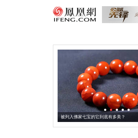
把它加到了牛轧糖里
被列入佛家七宝的它到底有多美？