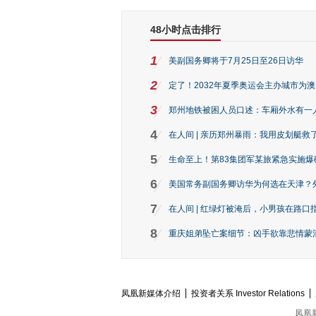
48小时点击排行
1
美副国务卿将于7月25日至26日访华
2
定了！2032年夏季奥运会主办城市为
3
郑州地铁被困人员口述：车厢外水有一
4
在人间 | 亲历郑州暴雨：我用皮划艇救
5
生命至上！第83集团军某旅紧急实施爆
6
美国常务副国务卿访华为何选在天津？
7
在人间 | 红绿灯被淹后，小男孩在路口指
8
重庆姐弟坠亡案细节：凶手欲靠悲情蒙混 
凤凰新媒体介绍
投资者关系 Investor Relations
凤凰