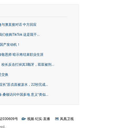
趣与澳直接对话 中方回应
购TikTok 这是我干...
上国产发动机！
致敬恩师 暗示将结束职业生涯
校长反击打掉其3颗牙，双双被刑...
是交换
长”苏贞昌被泼水，22秒完成...
桑顿访问中国多地 意义“类似...
证030609号
视频
·
纪实
·
直播
凤凰卫视
ved.