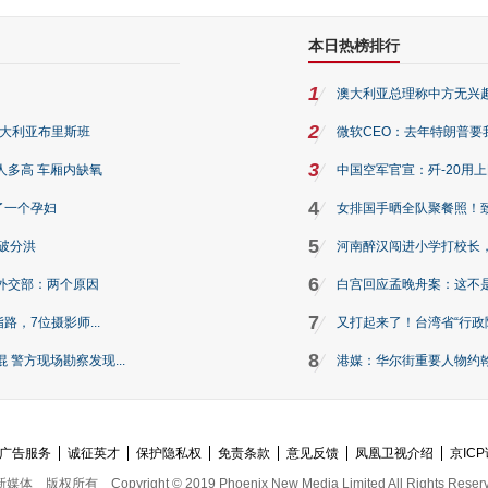
本日热榜排行
1
澳大利亚总理称中方无兴
2
澳大利亚布里斯班
微软CEO：去年特朗普要我们收
3
人多高 车厢内缺氧
中国空军官宣：歼-20用
4
了一个孕妇
女排国手晒全队聚餐照！
5
破分洪
河南醉汉闯进小学打校长，
6
外交部：两个原因
白宫回应孟晚舟案：这不
7
路，7位摄影师...
又打起来了！台湾省“行政院
8
警方现场勘察发现...
港媒：华尔街重要人物约翰·
广告服务
诚征英才
保护隐私权
免责条款
意见反馈
凤凰卫视介绍
京ICP
新媒体
版权所有
Copyright © 2019 Phoenix New Media Limited All Rights Reser