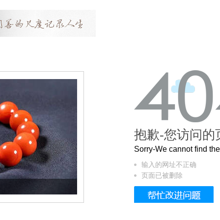
抱歉-您访问的
Sorry-We cannot find t
输入的网址不正确
页面已被删除
这个3.2米的长卷，还原了600岁的紫禁城