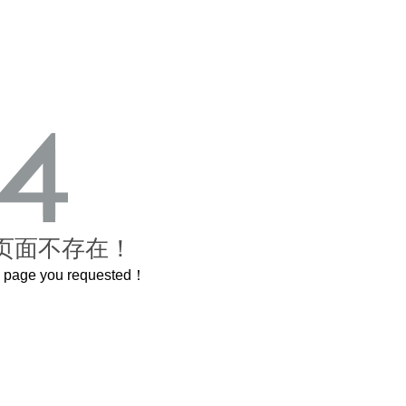
页面不存在！
he page you requested！
曲奇届的“爱马仕”把你的爱封在罐子里送给TA