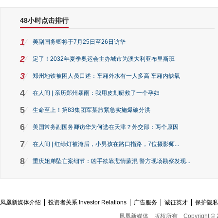
48小时点击排行
1
美副国务卿将于7月25日至26日访华
2
定了！2032年夏季奥运会主办城市为澳大利亚布里斯班
3
郑州地铁被困人员口述：车厢外水有一人多高 车厢内缺氧
4
在人间 | 亲历郑州暴雨：我用皮划艇救了一个孕妇
5
生命至上！第83集团军某旅紧急实施爆破分洪
6
美国常务副国务卿访华为何选在天津？外交部：两个原因
7
在人间 | 红绿灯被淹后，小男孩在路口指路，7位摄影师...
8
重庆姐弟坠亡案细节：凶手欲靠悲情蒙混 警方现场勘察发现...
凤凰新媒体介绍
投资者关系 Investor Relations
广告服务
诚征英才
保护隐
凤凰新媒体
版权所有
Copyright © 