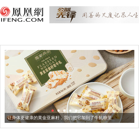
黄金亚麻籽，我们把它加到了牛轧糖里
被列入佛家七宝的它