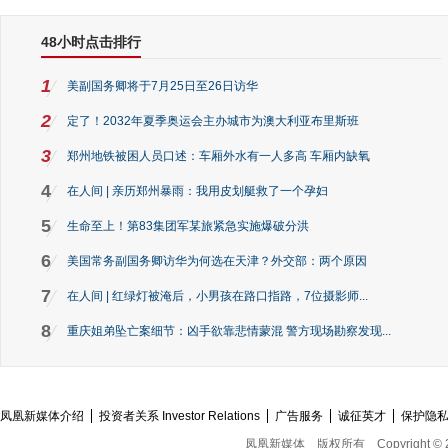
48小时点击排行
1
美副国务卿将于7月25日至26日访华
2
定了！2032年夏季奥运会主办城市为澳大利亚布里斯班
3
郑州地铁被困人员口述：车厢外水有一人多高 车厢内缺氧
4
在人间 | 亲历郑州暴雨：我用皮划艇救了一个孕妇
5
生命至上！第83集团军某旅紧急实施爆破分洪
6
美国常务副国务卿访华为何选在天津？外交部：两个原因
7
在人间 | 红绿灯被淹后，小男孩在路口指路，7位摄影师...
8
重庆姐弟坠亡案细节：凶手欲靠悲情蒙混 警方现场勘察发现...
凤凰新媒体介绍
投资者关系 Investor Relations
广告服务
诚征英才
保护隐
凤凰新媒体
版权所有
Copyright © 