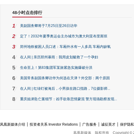
48小时点击排行
1
美副国务卿将于7月25日至26日访华
2
定了！2032年夏季奥运会主办城市为澳大利亚布里斯班
3
郑州地铁被困人员口述：车厢外水有一人多高 车厢内缺氧
4
在人间 | 亲历郑州暴雨：我用皮划艇救了一个孕妇
5
生命至上！第83集团军某旅紧急实施爆破分洪
6
美国常务副国务卿访华为何选在天津？外交部：两个原因
7
在人间 | 红绿灯被淹后，小男孩在路口指路，7位摄影师...
8
重庆姐弟坠亡案细节：凶手欲靠悲情蒙混 警方现场勘察发现...
凤凰新媒体介绍
投资者关系 Investor Relations
广告服务
诚征英才
保护隐
凤凰新媒体
版权所有
Copyright © 