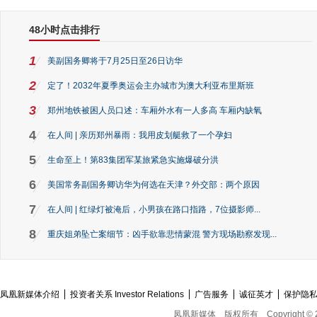
48小时点击排行
1
美副国务卿将于7月25日至26日访华
2
定了！2032年夏季奥运会主办城市为澳大利亚布里斯班
3
郑州地铁被困人员口述：车厢外水有一人多高 车厢内缺氧
4
在人间 | 亲历郑州暴雨：我用皮划艇救了一个孕妇
5
生命至上！第83集团军某旅紧急实施爆破分洪
6
美国常务副国务卿访华为何选在天津？外交部：两个原因
7
在人间 | 红绿灯被淹后，小男孩在路口指路，7位摄影师...
8
重庆姐弟坠亡案细节：凶手欲靠悲情蒙混 警方现场勘察发现...
凤凰新媒体介绍
投资者关系 Investor Relations
广告服务
诚征英才
保护隐
凤凰新媒体
版权所有
Copyright © 