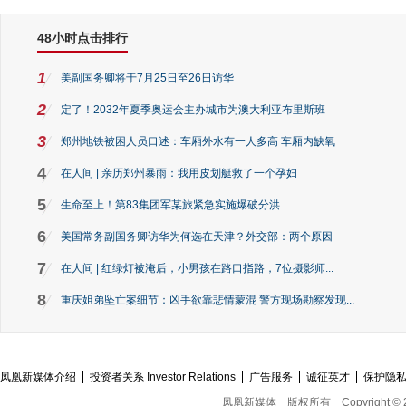
48小时点击排行
1
美副国务卿将于7月25日至26日访华
2
定了！2032年夏季奥运会主办城市为澳大利亚布里斯班
3
郑州地铁被困人员口述：车厢外水有一人多高 车厢内缺氧
4
在人间 | 亲历郑州暴雨：我用皮划艇救了一个孕妇
5
生命至上！第83集团军某旅紧急实施爆破分洪
6
美国常务副国务卿访华为何选在天津？外交部：两个原因
7
在人间 | 红绿灯被淹后，小男孩在路口指路，7位摄影师...
8
重庆姐弟坠亡案细节：凶手欲靠悲情蒙混 警方现场勘察发现...
凤凰新媒体介绍
投资者关系 Investor Relations
广告服务
诚征英才
保护隐
凤凰新媒体
版权所有
Copyright © 