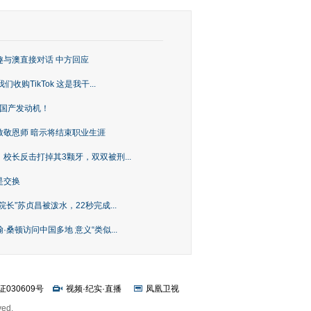
趣与澳直接对话 中方回应
购TikTok 这是我干...
上国产发动机！
致敬恩师 暗示将结束职业生涯
校长反击打掉其3颗牙，双双被刑...
是交换
长”苏贞昌被泼水，22秒完成...
桑顿访问中国多地 意义“类似...
证030609号
视频
·
纪实
·
直播
凤凰卫视
ved.