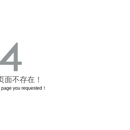
页面不存在！
he page you requested！
曲奇届的“爱马仕”把你的爱封在罐子里送给TA