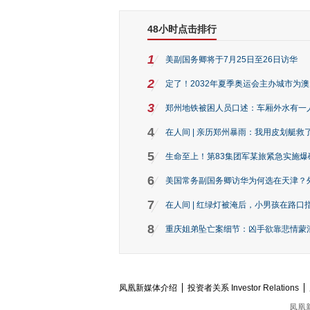
48小时点击排行
1
美副国务卿将于7月25日至26日访华
2
定了！2032年夏季奥运会主办城市为
3
郑州地铁被困人员口述：车厢外水有一
4
在人间 | 亲历郑州暴雨：我用皮划艇救
5
生命至上！第83集团军某旅紧急实施爆
6
美国常务副国务卿访华为何选在天津？
7
在人间 | 红绿灯被淹后，小男孩在路口指
8
重庆姐弟坠亡案细节：凶手欲靠悲情蒙混 
凤凰新媒体介绍
投资者关系 Investor Relations
凤凰