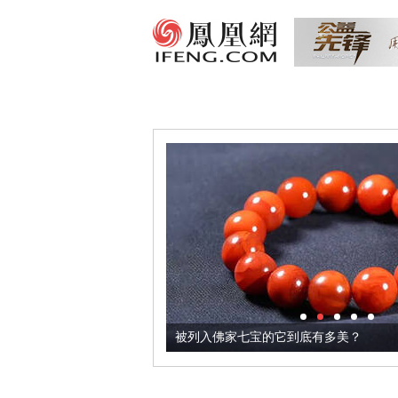
把它加到了牛轧糖里
被列入佛家七宝的它到底有多美？