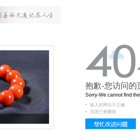
抱歉-您访问的
Sorry-We cannot find t
输入的网址不正确
页面已被删除
这个3.2米的长卷，还原了600岁的紫禁城