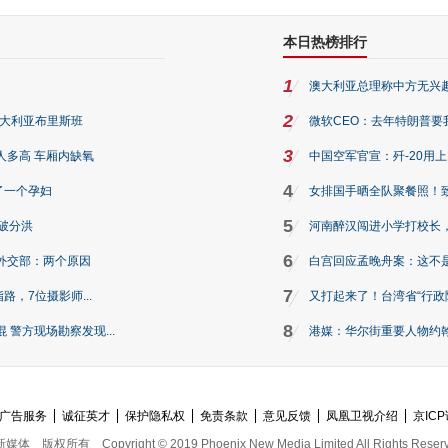
本日热榜排行
1
澳大利亚总理称中方无兴
2
澳大利亚布里斯班
微软CEO：去年特朗普要我们收
3
人多高 车厢内缺氧
中国空军官宣：歼-20用
4
了一个孕妇
女排国手晒全队聚餐照！
5
破分洪
河南醉汉闯进小学打校长，
6
外交部：两个原因
白宫回应孟晚舟案：这不
7
路，7位摄影师...
又打起来了！台湾省“行政院
8
警方现场勘察发现...
港媒：华尔街重要人物约翰·
广告服务
诚征英才
保护隐私权
免责条款
意见反馈
凤凰卫视介绍
京ICP
新媒体
版权所有
Copyright © 2019 Phoenix New Media Limited All Rights Reser