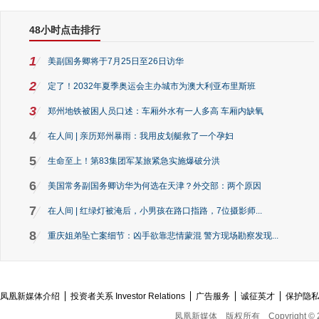
48小时点击排行
1
美副国务卿将于7月25日至26日访华
2
定了！2032年夏季奥运会主办城市为澳大利亚布里斯班
3
郑州地铁被困人员口述：车厢外水有一人多高 车厢内缺氧
4
在人间 | 亲历郑州暴雨：我用皮划艇救了一个孕妇
5
生命至上！第83集团军某旅紧急实施爆破分洪
6
美国常务副国务卿访华为何选在天津？外交部：两个原因
7
在人间 | 红绿灯被淹后，小男孩在路口指路，7位摄影师...
8
重庆姐弟坠亡案细节：凶手欲靠悲情蒙混 警方现场勘察发现...
凤凰新媒体介绍
投资者关系 Investor Relations
广告服务
诚征英才
保护隐
凤凰新媒体
版权所有
Copyright © 