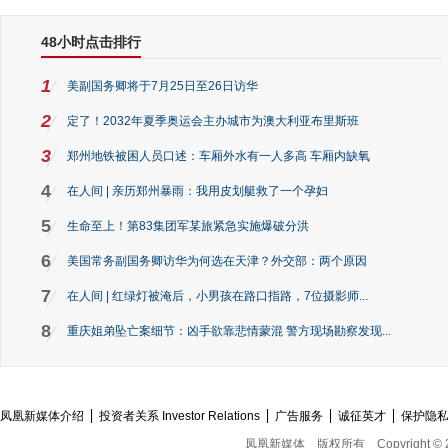
48小时点击排行
1
美副国务卿将于7月25日至26日访华
2
定了！2032年夏季奥运会主办城市为澳大利亚布里斯班
3
郑州地铁被困人员口述：车厢外水有一人多高 车厢内缺氧
4
在人间 | 亲历郑州暴雨：我用皮划艇救了一个孕妇
5
生命至上！第83集团军某旅紧急实施爆破分洪
6
美国常务副国务卿访华为何选在天津？外交部：两个原因
7
在人间 | 红绿灯被淹后，小男孩在路口指路，7位摄影师...
8
重庆姐弟坠亡案细节：凶手欲靠悲情蒙混 警方现场勘察发现...
凤凰新媒体介绍
投资者关系 Investor Relations
广告服务
诚征英才
保护隐
凤凰新媒体
版权所有
Copyright © 