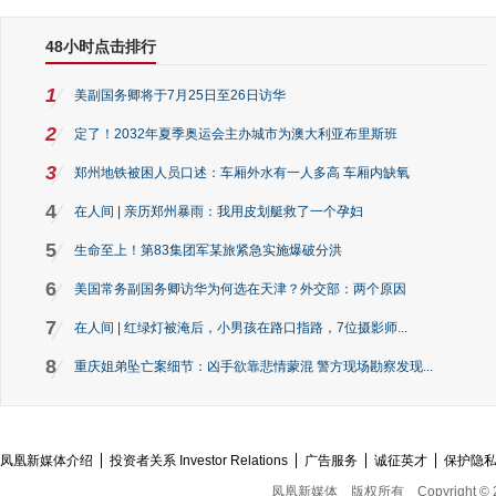
48小时点击排行
1
美副国务卿将于7月25日至26日访华
2
定了！2032年夏季奥运会主办城市为澳大利亚布里斯班
3
郑州地铁被困人员口述：车厢外水有一人多高 车厢内缺氧
4
在人间 | 亲历郑州暴雨：我用皮划艇救了一个孕妇
5
生命至上！第83集团军某旅紧急实施爆破分洪
6
美国常务副国务卿访华为何选在天津？外交部：两个原因
7
在人间 | 红绿灯被淹后，小男孩在路口指路，7位摄影师...
8
重庆姐弟坠亡案细节：凶手欲靠悲情蒙混 警方现场勘察发现...
凤凰新媒体介绍
投资者关系 Investor Relations
广告服务
诚征英才
保护隐
凤凰新媒体
版权所有
Copyright © 