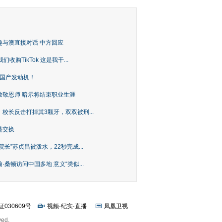
趣与澳直接对话 中方回应
购TikTok 这是我干...
上国产发动机！
致敬恩师 暗示将结束职业生涯
校长反击打掉其3颗牙，双双被刑...
是交换
长”苏贞昌被泼水，22秒完成...
桑顿访问中国多地 意义“类似...
证030609号
视频
·
纪实
·
直播
凤凰卫视
ved.