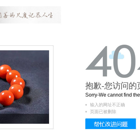
抱歉-您访问的
Sorry-We cannot find t
输入的网址不正确
页面已被删除
这个3.2米的长卷，还原了600岁的紫禁城