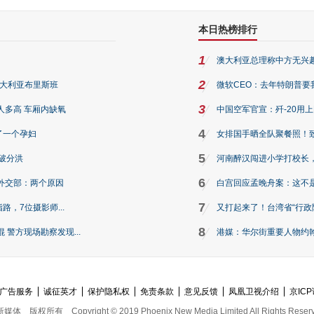
本日热榜排行
1
澳大利亚总理称中方无兴
2
澳大利亚布里斯班
微软CEO：去年特朗普要我们收
3
人多高 车厢内缺氧
中国空军官宣：歼-20用
4
了一个孕妇
女排国手晒全队聚餐照！
5
破分洪
河南醉汉闯进小学打校长，
6
外交部：两个原因
白宫回应孟晚舟案：这不
7
路，7位摄影师...
又打起来了！台湾省“行政院
8
警方现场勘察发现...
港媒：华尔街重要人物约翰·
广告服务
诚征英才
保护隐私权
免责条款
意见反馈
凤凰卫视介绍
京ICP
新媒体
版权所有
Copyright © 2019 Phoenix New Media Limited All Rights Reser