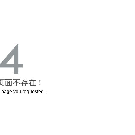
页面不存在！
he page you requested！
曲奇届的“爱马仕”把你的爱封在罐子里送给TA