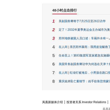
48小时点击排行
1
美副国务卿将于7月25日至26日访华
2
定了！2032年夏季奥运会主办城市为
3
郑州地铁被困人员口述：车厢外水有一
4
在人间 | 亲历郑州暴雨：我用皮划艇救
5
生命至上！第83集团军某旅紧急实施爆
6
美国常务副国务卿访华为何选在天津？
7
在人间 | 红绿灯被淹后，小男孩在路口指
8
重庆姐弟坠亡案细节：凶手欲靠悲情蒙混 
凤凰新媒体介绍
投资者关系 Investor Relations
凤凰