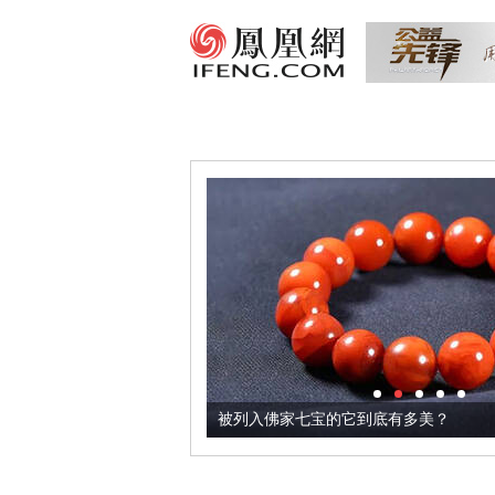
把它加到了牛轧糖里
被列入佛家七宝的它到底有多美？