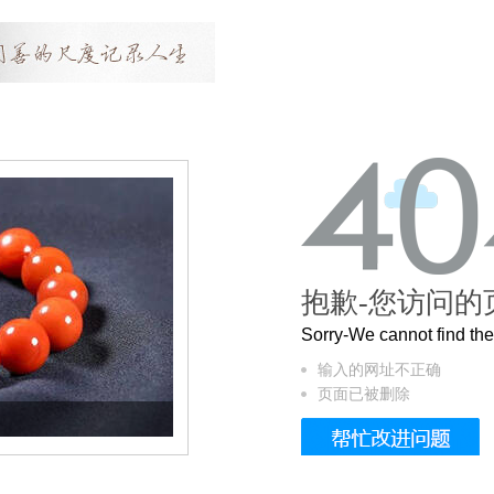
抱歉-您访问的
Sorry-We cannot find t
输入的网址不正确
页面已被删除
这个3.2米的长卷，还原了600岁的紫禁城