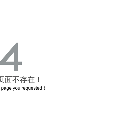
页面不存在！
he page you requested！
曲奇届的“爱马仕”把你的爱封在罐子里送给TA