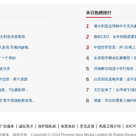
本日热榜排行
1
澳大利亚总理称中方无兴
2
澳大利亚布里斯班
微软CEO：去年特朗普要我们收
3
人多高 车厢内缺氧
中国空军官宣：歼-20用
4
了一个孕妇
女排国手晒全队聚餐照！
5
破分洪
河南醉汉闯进小学打校长，
6
外交部：两个原因
白宫回应孟晚舟案：这不
7
路，7位摄影师...
又打起来了！台湾省“行政院
8
警方现场勘察发现...
港媒：华尔街重要人物约翰·
广告服务
诚征英才
保护隐私权
免责条款
意见反馈
凤凰卫视介绍
京ICP
新媒体
版权所有
Copyright © 2019 Phoenix New Media Limited All Rights Reser