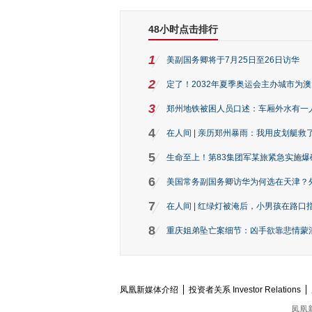
48小时点击排行
1
美副国务卿将于7月25日至26日访华
2
定了！2032年夏季奥运会主办城市为
3
郑州地铁被困人员口述：车厢外水有一
4
在人间 | 亲历郑州暴雨：我用皮划艇救
5
生命至上！第83集团军某旅紧急实施爆
6
美国常务副国务卿访华为何选在天津？
7
在人间 | 红绿灯被淹后，小男孩在路口指
8
重庆姐弟坠亡案细节：凶手欲靠悲情蒙混 
凤凰新媒体介绍
投资者关系 Investor Relations
凤凰