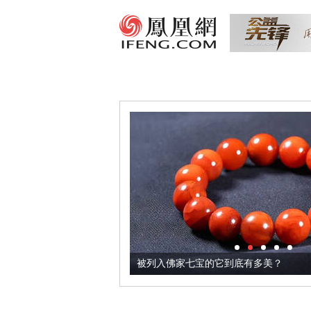
把它加到了牛轧糖里
被列入佛家七宝的它到底有多美？