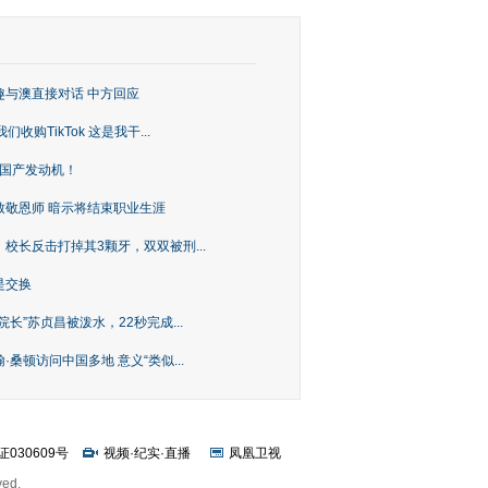
趣与澳直接对话 中方回应
购TikTok 这是我干...
上国产发动机！
致敬恩师 暗示将结束职业生涯
校长反击打掉其3颗牙，双双被刑...
是交换
长”苏贞昌被泼水，22秒完成...
桑顿访问中国多地 意义“类似...
证030609号
视频
·
纪实
·
直播
凤凰卫视
ved.