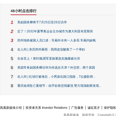
48小时点击排行
1
美副国务卿将于7月25日至26日访华
2
定了！2032年夏季奥运会主办城市为澳大利亚布里斯班
3
郑州地铁被困人员口述：车厢外水有一人多高 车厢内缺氧
4
在人间 | 亲历郑州暴雨：我用皮划艇救了一个孕妇
5
生命至上！第83集团军某旅紧急实施爆破分洪
6
美国常务副国务卿访华为何选在天津？外交部：两个原因
7
在人间 | 红绿灯被淹后，小男孩在路口指路，7位摄影师...
8
重庆姐弟坠亡案细节：凶手欲靠悲情蒙混 警方现场勘察发现...
凤凰新媒体介绍
投资者关系 Investor Relations
广告服务
诚征英才
保护隐
凤凰新媒体
版权所有
Copyright © 