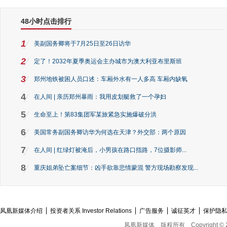
48小时点击排行
1
美副国务卿将于7月25日至26日访华
2
定了！2032年夏季奥运会主办城市为澳大利亚布里斯班
3
郑州地铁被困人员口述：车厢外水有一人多高 车厢内缺氧
4
在人间 | 亲历郑州暴雨：我用皮划艇救了一个孕妇
5
生命至上！第83集团军某旅紧急实施爆破分洪
6
美国常务副国务卿访华为何选在天津？外交部：两个原因
7
在人间 | 红绿灯被淹后，小男孩在路口指路，7位摄影师...
8
重庆姐弟坠亡案细节：凶手欲靠悲情蒙混 警方现场勘察发现...
凤凰新媒体介绍
投资者关系 Investor Relations
广告服务
诚征英才
保护隐
凤凰新媒体
版权所有
Copyright © 