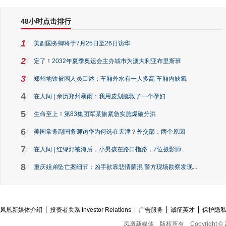
48小时点击排行
1
美副国务卿将于7月25日至26日访华
2
定了！2032年夏季奥运会主办城市为澳大利亚布里斯班
3
郑州地铁被困人员口述：车厢外水有一人多高 车厢内缺氧
4
在人间 | 亲历郑州暴雨：我用皮划艇救了一个孕妇
5
生命至上！第83集团军某旅紧急实施爆破分洪
6
美国常务副国务卿访华为何选在天津？外交部：两个原因
7
在人间 | 红绿灯被淹后，小男孩在路口指路，7位摄影师...
8
重庆姐弟坠亡案细节：凶手欲靠悲情蒙混 警方现场勘察发现...
凤凰新媒体介绍
投资者关系 Investor Relations
广告服务
诚征英才
保护隐
凤凰新媒体
版权所有
Copyright © 