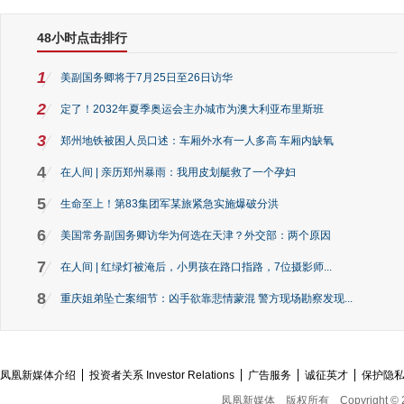
48小时点击排行
1
美副国务卿将于7月25日至26日访华
2
定了！2032年夏季奥运会主办城市为澳大利亚布里斯班
3
郑州地铁被困人员口述：车厢外水有一人多高 车厢内缺氧
4
在人间 | 亲历郑州暴雨：我用皮划艇救了一个孕妇
5
生命至上！第83集团军某旅紧急实施爆破分洪
6
美国常务副国务卿访华为何选在天津？外交部：两个原因
7
在人间 | 红绿灯被淹后，小男孩在路口指路，7位摄影师...
8
重庆姐弟坠亡案细节：凶手欲靠悲情蒙混 警方现场勘察发现...
凤凰新媒体介绍
投资者关系 Investor Relations
广告服务
诚征英才
保护隐
凤凰新媒体
版权所有
Copyright © 