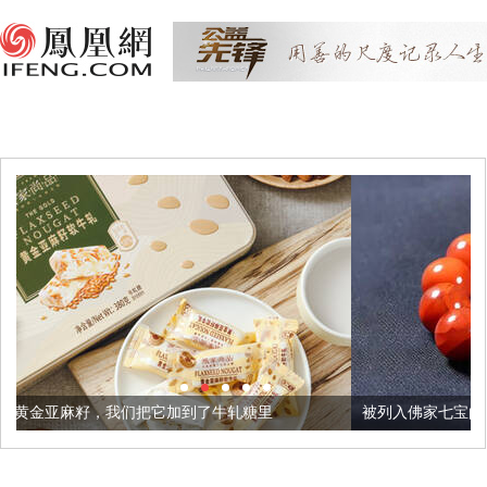
把它加到了牛轧糖里
被列入佛家七宝的它到底有多美？