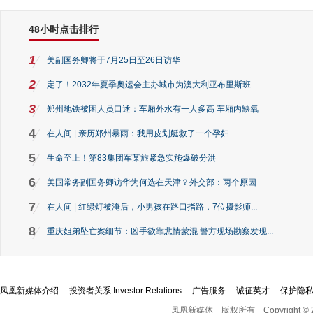
48小时点击排行
1
美副国务卿将于7月25日至26日访华
2
定了！2032年夏季奥运会主办城市为澳大利亚布里斯班
3
郑州地铁被困人员口述：车厢外水有一人多高 车厢内缺氧
4
在人间 | 亲历郑州暴雨：我用皮划艇救了一个孕妇
5
生命至上！第83集团军某旅紧急实施爆破分洪
6
美国常务副国务卿访华为何选在天津？外交部：两个原因
7
在人间 | 红绿灯被淹后，小男孩在路口指路，7位摄影师...
8
重庆姐弟坠亡案细节：凶手欲靠悲情蒙混 警方现场勘察发现...
凤凰新媒体介绍
投资者关系 Investor Relations
广告服务
诚征英才
保护隐
凤凰新媒体
版权所有
Copyright © 