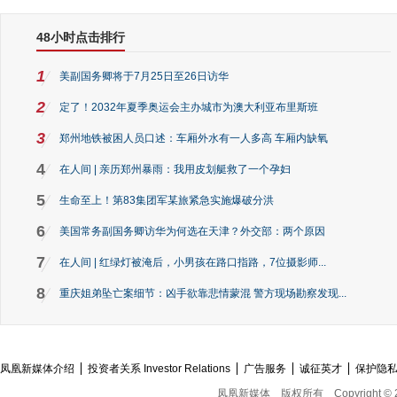
48小时点击排行
1
美副国务卿将于7月25日至26日访华
2
定了！2032年夏季奥运会主办城市为澳大利亚布里斯班
3
郑州地铁被困人员口述：车厢外水有一人多高 车厢内缺氧
4
在人间 | 亲历郑州暴雨：我用皮划艇救了一个孕妇
5
生命至上！第83集团军某旅紧急实施爆破分洪
6
美国常务副国务卿访华为何选在天津？外交部：两个原因
7
在人间 | 红绿灯被淹后，小男孩在路口指路，7位摄影师...
8
重庆姐弟坠亡案细节：凶手欲靠悲情蒙混 警方现场勘察发现...
凤凰新媒体介绍
投资者关系 Investor Relations
广告服务
诚征英才
保护隐
凤凰新媒体
版权所有
Copyright © 