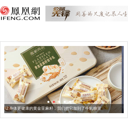
金亚麻籽，我们把它加到了牛轧糖里
被列入佛家七宝的它到