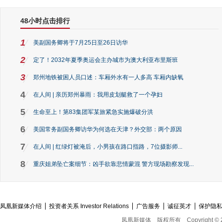
48小时点击排行
1
美副国务卿将于7月25日至26日访华
2
定了！2032年夏季奥运会主办城市为澳大利亚布里斯班
3
郑州地铁被困人员口述：车厢外水有一人多高 车厢内缺氧
4
在人间 | 亲历郑州暴雨：我用皮划艇救了一个孕妇
5
生命至上！第83集团军某旅紧急实施爆破分洪
6
美国常务副国务卿访华为何选在天津？外交部：两个原因
7
在人间 | 红绿灯被淹后，小男孩在路口指路，7位摄影师...
8
重庆姐弟坠亡案细节：凶手欲靠悲情蒙混 警方现场勘察发现...
凤凰新媒体介绍
投资者关系 Investor Relations
广告服务
诚征英才
保护隐
凤凰新媒体
版权所有
Copyright © 