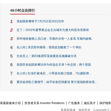
48小时点击排行
1
美副国务卿将于7月25日至26日访华
2
定了！2032年夏季奥运会主办城市为澳大利亚布里斯班
3
郑州地铁被困人员口述：车厢外水有一人多高 车厢内缺氧
4
在人间 | 亲历郑州暴雨：我用皮划艇救了一个孕妇
5
生命至上！第83集团军某旅紧急实施爆破分洪
6
美国常务副国务卿访华为何选在天津？外交部：两个原因
7
在人间 | 红绿灯被淹后，小男孩在路口指路，7位摄影师...
8
重庆姐弟坠亡案细节：凶手欲靠悲情蒙混 警方现场勘察发现...
凤凰新媒体介绍
投资者关系 Investor Relations
广告服务
诚征英才
保护隐
凤凰新媒体
版权所有
Copyright © 