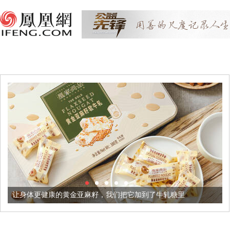
的黄金亚麻籽，我们把它加到了牛轧糖里
被列入佛家七宝的