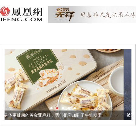
亚麻籽，我们把它加到了牛轧糖里
被列入佛家七宝的它到底