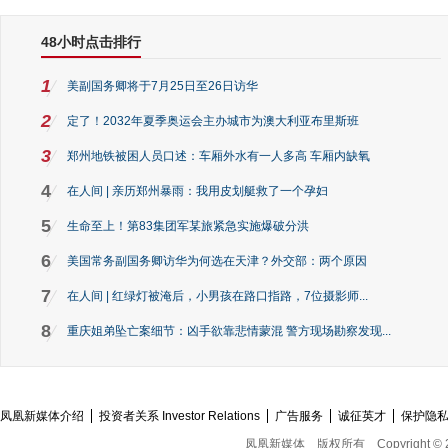
48小时点击排行
1
美副国务卿将于7月25日至26日访华
2
定了！2032年夏季奥运会主办城市为澳大利亚布里斯班
3
郑州地铁被困人员口述：车厢外水有一人多高 车厢内缺氧
4
在人间 | 亲历郑州暴雨：我用皮划艇救了一个孕妇
5
生命至上！第83集团军某旅紧急实施爆破分洪
6
美国常务副国务卿访华为何选在天津？外交部：两个原因
7
在人间 | 红绿灯被淹后，小男孩在路口指路，7位摄影师...
8
重庆姐弟坠亡案细节：凶手欲靠悲情蒙混 警方现场勘察发现...
凤凰新媒体介绍
投资者关系 Investor Relations
广告服务
诚征英才
保护隐
凤凰新媒体
版权所有
Copyright © 