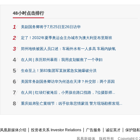
48小时点击排行
1
美副国务卿将于7月25日至26日访华
2
定了！2032年夏季奥运会主办城市为澳大利亚布里斯班
3
郑州地铁被困人员口述：车厢外水有一人多高 车厢内缺氧
4
在人间 | 亲历郑州暴雨：我用皮划艇救了一个孕妇
5
生命至上！第83集团军某旅紧急实施爆破分洪
6
美国常务副国务卿访华为何选在天津？外交部：两个原因
7
在人间 | 红绿灯被淹后，小男孩在路口指路，7位摄影师...
8
重庆姐弟坠亡案细节：凶手欲靠悲情蒙混 警方现场勘察发现...
凤凰新媒体介绍
投资者关系 Investor Relations
广告服务
诚征英才
保护隐
凤凰新媒体
版权所有
Copyright © 