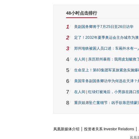
48小时点击排行
1
美副国务卿将于7月25日至26日访华
2
定了！2032年夏季奥运会主办城市为
3
郑州地铁被困人员口述：车厢外水有一
4
在人间 | 亲历郑州暴雨：我用皮划艇救
5
生命至上！第83集团军某旅紧急实施爆
6
美国常务副国务卿访华为何选在天津？
7
在人间 | 红绿灯被淹后，小男孩在路口指
8
重庆姐弟坠亡案细节：凶手欲靠悲情蒙混 
凤凰新媒体介绍
投资者关系 Investor Relations
凤凰