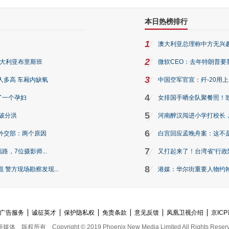
本日热榜排行
1
澳大利亚总理称中方无兴
2
澳大利亚布里斯班
微软CEO：去年特朗普要我们收
3
人多高 车厢内缺氧
中国空军官宣：歼-20用
4
了一个孕妇
女排国手晒全队聚餐照！
5
破分洪
河南醉汉闯进小学打校长，
6
外交部：两个原因
白宫回应孟晚舟案：这不
7
路，7位摄影师...
又打起来了！台湾省“行政院
8
警方现场勘察发现...
港媒：华尔街重要人物约翰·
广告服务
诚征英才
保护隐私权
免责条款
意见反馈
凤凰卫视介绍
京ICP
新媒体
版权所有
Copyright © 2019 Phoenix New Media Limited All Rights Reser