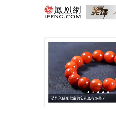
把它加到了牛轧糖里
被列入佛家七宝的它到底有多美？