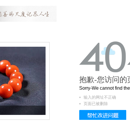
抱歉-您访问的
Sorry-We cannot find t
输入的网址不正确
页面已被删除
这个3.2米的长卷，还原了600岁的紫禁城