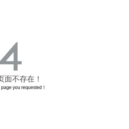
页面不存在！
he page you requested！
曲奇届的“爱马仕”把你的爱封在罐子里送给TA