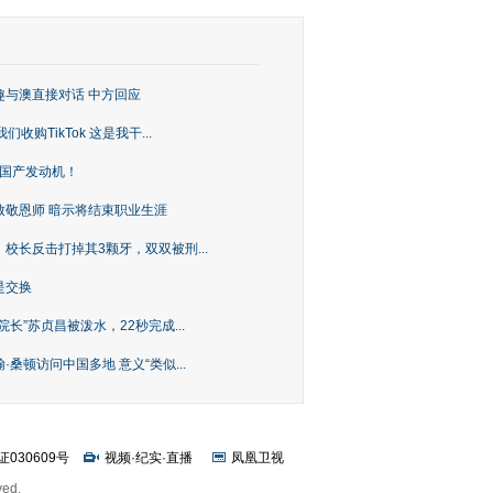
趣与澳直接对话 中方回应
购TikTok 这是我干...
上国产发动机！
致敬恩师 暗示将结束职业生涯
校长反击打掉其3颗牙，双双被刑...
是交换
长”苏贞昌被泼水，22秒完成...
桑顿访问中国多地 意义“类似...
证030609号
视频
·
纪实
·
直播
凤凰卫视
ved.