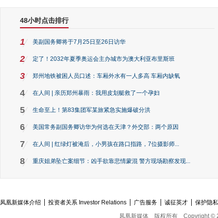
48小时点击排行
1
美副国务卿将于7月25日至26日访华
2
定了！2032年夏季奥运会主办城市为澳大利亚布里斯班
3
郑州地铁被困人员口述：车厢外水有一人多高 车厢内缺氧
4
在人间 | 亲历郑州暴雨：我用皮划艇救了一个孕妇
5
生命至上！第83集团军某旅紧急实施爆破分洪
6
美国常务副国务卿访华为何选在天津？外交部：两个原因
7
在人间 | 红绿灯被淹后，小男孩在路口指路，7位摄影师...
8
重庆姐弟坠亡案细节：凶手欲靠悲情蒙混 警方现场勘察发现...
凤凰新媒体介绍
投资者关系 Investor Relations
广告服务
诚征英才
保护隐
凤凰新媒体
版权所有
Copyright © 