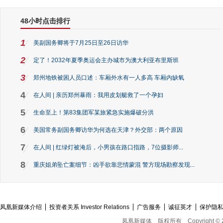
48小时点击排行
1
美副国务卿将于7月25日至26日访华
2
定了！2032年夏季奥运会主办城市为澳大利亚布里斯班
3
郑州地铁被困人员口述：车厢外水有一人多高 车厢内缺氧
4
在人间 | 亲历郑州暴雨：我用皮划艇救了一个孕妇
5
生命至上！第83集团军某旅紧急实施爆破分洪
6
美国常务副国务卿访华为何选在天津？外交部：两个原因
7
在人间 | 红绿灯被淹后，小男孩在路口指路，7位摄影师...
8
重庆姐弟坠亡案细节：凶手欲靠悲情蒙混 警方现场勘察发现...
凤凰新媒体介绍
投资者关系 Investor Relations
广告服务
诚征英才
保护隐
凤凰新媒体
版权所有
Copyright © 