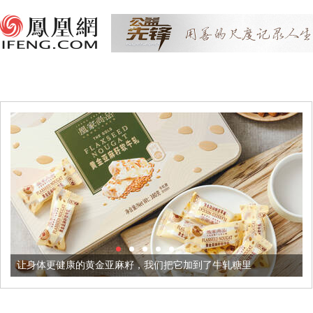
健康的黄金亚麻籽，我们把它加到了牛轧糖里
被列入佛家七