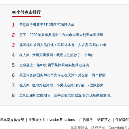
48小时点击排行
1
美副国务卿将于7月25日至26日访华
2
定了！2032年夏季奥运会主办城市为澳大利亚布里斯班
3
郑州地铁被困人员口述：车厢外水有一人多高 车厢内缺氧
4
在人间 | 亲历郑州暴雨：我用皮划艇救了一个孕妇
5
生命至上！第83集团军某旅紧急实施爆破分洪
6
美国常务副国务卿访华为何选在天津？外交部：两个原因
7
在人间 | 红绿灯被淹后，小男孩在路口指路，7位摄影师...
8
重庆姐弟坠亡案细节：凶手欲靠悲情蒙混 警方现场勘察发现...
凤凰新媒体介绍
投资者关系 Investor Relations
广告服务
诚征英才
保护隐
凤凰新媒体
版权所有
Copyright © 