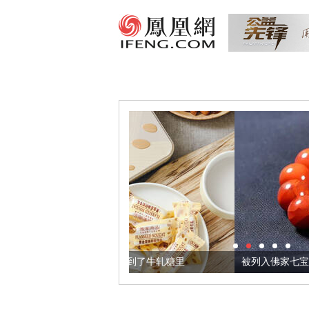
籽，我们把它加到了牛轧糖里
被列入佛家七宝的它到底有多