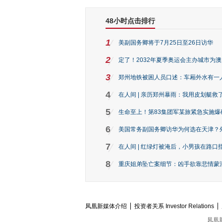
48小时点击排行
1
美副国务卿将于7月25日至26日访华
2
定了！2032年夏季奥运会主办城市为
3
郑州地铁被困人员口述：车厢外水有一
4
在人间 | 亲历郑州暴雨：我用皮划艇救
5
生命至上！第83集团军某旅紧急实施爆
6
美国常务副国务卿访华为何选在天津？
7
在人间 | 红绿灯被淹后，小男孩在路口指
8
重庆姐弟坠亡案细节：凶手欲靠悲情蒙混 
凤凰新媒体介绍
投资者关系 Investor Relations
凤凰