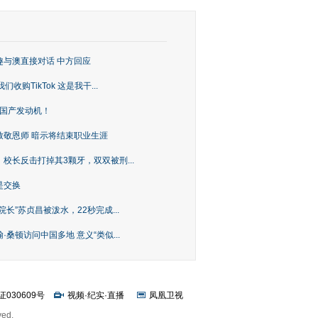
趣与澳直接对话 中方回应
购TikTok 这是我干...
上国产发动机！
致敬恩师 暗示将结束职业生涯
校长反击打掉其3颗牙，双双被刑...
是交换
长”苏贞昌被泼水，22秒完成...
桑顿访问中国多地 意义“类似...
证030609号
视频
·
纪实
·
直播
凤凰卫视
ved.