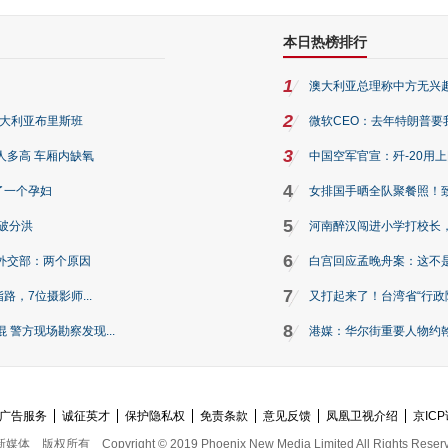
本日热榜排行
1
澳大利亚总理称中方无兴
2
澳大利亚布里斯班
微软CEO：去年特朗普要我们收
3
人多高 车厢内缺氧
中国空军官宣：歼-20用
4
了一个孕妇
女排国手晒全队聚餐照！
5
破分洪
河南醉汉闯进小学打校长，
6
外交部：两个原因
白宫回应孟晚舟案：这不
7
路，7位摄影师...
又打起来了！台湾省“行政院
8
警方现场勘察发现...
港媒：华尔街重要人物约翰·
广告服务
诚征英才
保护隐私权
免责条款
意见反馈
凤凰卫视介绍
京ICP
新媒体
版权所有
Copyright © 2019 Phoenix New Media Limited All Rights Reser