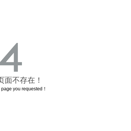
页面不存在！
he page you requested！
禁城
曲奇届的“爱马仕”把你的爱封在罐子里送