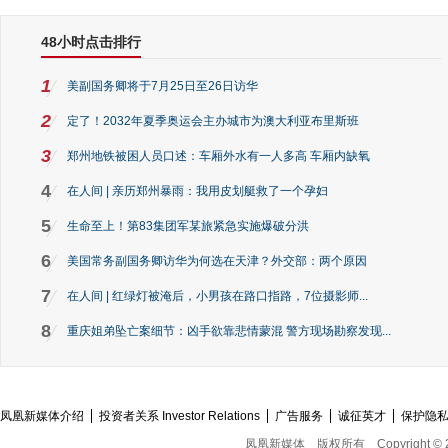
48小时点击排行
1
美副国务卿将于7月25日至26日访华
2
定了！2032年夏季奥运会主办城市为澳大利亚布里斯班
3
郑州地铁被困人员口述：车厢外水有一人多高 车厢内缺氧
4
在人间 | 亲历郑州暴雨：我用皮划艇救了一个孕妇
5
生命至上！第83集团军某旅紧急实施爆破分洪
6
美国常务副国务卿访华为何选在天津？外交部：两个原因
7
在人间 | 红绿灯被淹后，小男孩在路口指路，7位摄影师...
8
重庆姐弟坠亡案细节：凶手欲靠悲情蒙混 警方现场勘察发现...
凤凰新媒体介绍
投资者关系 Investor Relations
广告服务
诚征英才
保护隐
凤凰新媒体
版权所有
Copyright © 