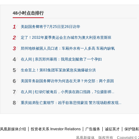
48小时点击排行
1
美副国务卿将于7月25日至26日访华
2
定了！2032年夏季奥运会主办城市为澳大利亚布里斯班
3
郑州地铁被困人员口述：车厢外水有一人多高 车厢内缺氧
4
在人间 | 亲历郑州暴雨：我用皮划艇救了一个孕妇
5
生命至上！第83集团军某旅紧急实施爆破分洪
6
美国常务副国务卿访华为何选在天津？外交部：两个原因
7
在人间 | 红绿灯被淹后，小男孩在路口指路，7位摄影师...
8
重庆姐弟坠亡案细节：凶手欲靠悲情蒙混 警方现场勘察发现...
凤凰新媒体介绍
投资者关系 Investor Relations
广告服务
诚征英才
保护隐
凤凰新媒体
版权所有
Copyright © 