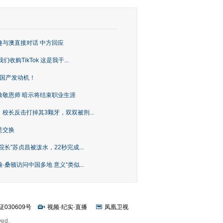
趣与澳直接对话 中方回应
购TikTok 这是我干...
上国产发动机！
致敬恩师 暗示将结束职业生涯
校长反击打掉其3颗牙，双双被刑...
是交换
长”苏贞昌被泼水，22秒完成...
桑顿访问中国多地 意义“类似...
证030609号
视频
·
纪实
·
直播
凤凰卫视
ved.