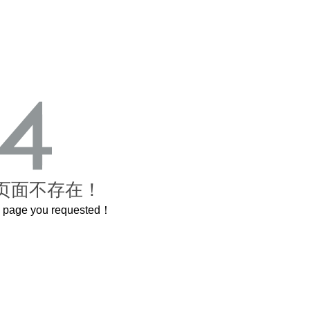
页面不存在！
he page you requested！
这个3.2米的长卷，还原了600岁的紫禁城