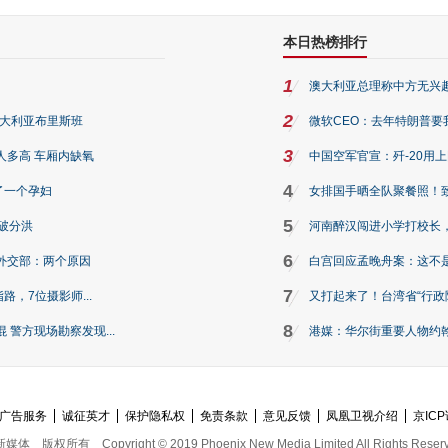
本日热榜排行
1
澳大利亚总理称中方无兴
2
澳大利亚布里斯班
微软CEO：去年特朗普要我们收
3
人多高 车厢内缺氧
中国空军官宣：歼-20用
4
了一个孕妇
女排国手晒全队聚餐照！
5
破分洪
河南醉汉闯进小学打校长，
6
外交部：两个原因
白宫回应孟晚舟案：这不
7
路，7位摄影师...
又打起来了！台湾省“行政院
8
警方现场勘察发现...
港媒：华尔街重要人物约翰·
广告服务
诚征英才
保护隐私权
免责条款
意见反馈
凤凰卫视介绍
京ICP
新媒体
版权所有
Copyright © 2019 Phoenix New Media Limited All Rights Reser