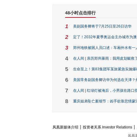
48小时点击排行
1
美副国务卿将于7月25日至26日访华
2
定了！2032年夏季奥运会主办城市为
3
郑州地铁被困人员口述：车厢外水有一
4
在人间 | 亲历郑州暴雨：我用皮划艇救
5
生命至上！第83集团军某旅紧急实施爆
6
美国常务副国务卿访华为何选在天津？
7
在人间 | 红绿灯被淹后，小男孩在路口指
8
重庆姐弟坠亡案细节：凶手欲靠悲情蒙混 
凤凰新媒体介绍
投资者关系 Investor Relations
凤凰