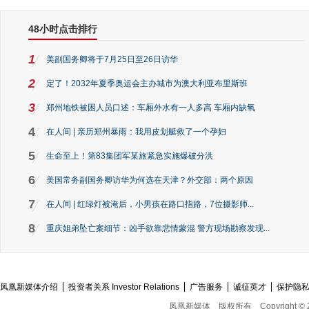
48小时点击排行
1
美副国务卿将于7月25日至26日访华
2
定了！2032年夏季奥运会主办城市为澳大利亚布里斯班
3
郑州地铁被困人员口述：车厢外水有一人多高 车厢内缺氧
4
在人间 | 亲历郑州暴雨：我用皮划艇救了一个孕妇
5
生命至上！第83集团军某旅紧急实施爆破分洪
6
美国常务副国务卿访华为何选在天津？外交部：两个原因
7
在人间 | 红绿灯被淹后，小男孩在路口指路，7位摄影师...
8
重庆姐弟坠亡案细节：凶手欲靠悲情蒙混 警方现场勘察发现...
凤凰新媒体介绍
投资者关系 Investor Relations
广告服务
诚征英才
保护隐
凤凰新媒体
版权所有
Copyright © 