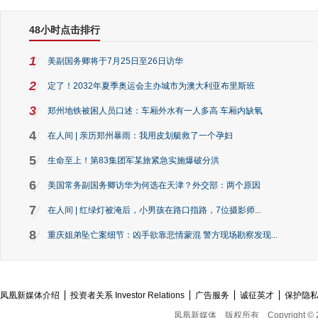
48小时点击排行
1
美副国务卿将于7月25日至26日访华
2
定了！2032年夏季奥运会主办城市为澳大利亚布里斯班
3
郑州地铁被困人员口述：车厢外水有一人多高 车厢内缺氧
4
在人间 | 亲历郑州暴雨：我用皮划艇救了一个孕妇
5
生命至上！第83集团军某旅紧急实施爆破分洪
6
美国常务副国务卿访华为何选在天津？外交部：两个原因
7
在人间 | 红绿灯被淹后，小男孩在路口指路，7位摄影师...
8
重庆姐弟坠亡案细节：凶手欲靠悲情蒙混 警方现场勘察发现...
凤凰新媒体介绍
投资者关系 Investor Relations
广告服务
诚征英才
保护隐
凤凰新媒体
版权所有
Copyright © 