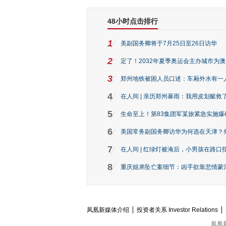
48小时点击排行
1
美副国务卿将于7月25日至26日访华
2
定了！2032年夏季奥运会主办城市为
3
郑州地铁被困人员口述：车厢外水有一
4
在人间 | 亲历郑州暴雨：我用皮划艇救
5
生命至上！第83集团军某旅紧急实施爆
6
美国常务副国务卿访华为何选在天津？
7
在人间 | 红绿灯被淹后，小男孩在路口指
8
重庆姐弟坠亡案细节：凶手欲靠悲情蒙混 
凤凰新媒体介绍
投资者关系 Investor Relations
凤凰