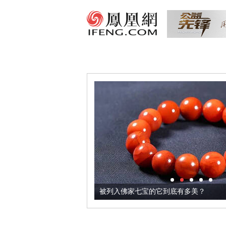
把它加到了牛轧糖里
被列入佛家七宝的它到底有多美？