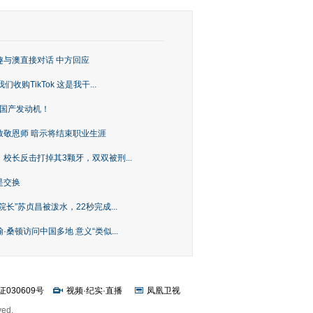
趣与澳直接对话 中方回应
购TikTok 这是我干...
上国产发动机！
致敬恩师 暗示将结束职业生涯
校长反击打掉其3颗牙，双双被刑...
是交换
长”苏贞昌被泼水，22秒完成...
桑顿访问中国多地 意义“类似...
证030609号
视频
·
纪实
·
直播
凤凰卫视
ved.