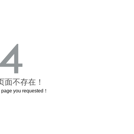
页面不存在！
he page you requested！
曲奇届的“爱马仕”把你的爱封在罐子里送给TA