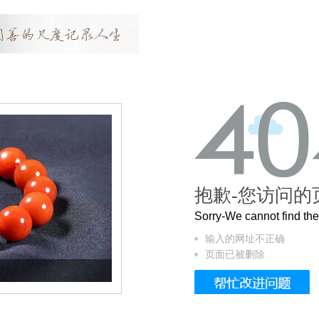
抱歉-您访问的
Sorry-We cannot find t
输入的网址不正确
页面已被删除
这个3.2米的长卷，还原了600岁的紫禁城