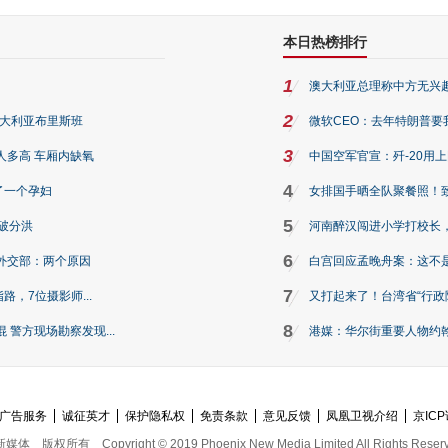
本日热榜排行
1
澳大利亚总理称中方无兴
2
澳大利亚布里斯班
微软CEO：去年特朗普要我们收
3
人多高 车厢内缺氧
中国空军官宣：歼-20用
4
了一个孕妇
女排国手晒全队聚餐照！
5
破分洪
河南醉汉闯进小学打校长，
6
外交部：两个原因
白宫回应孟晚舟案：这不
7
路，7位摄影师...
又打起来了！台湾省“行政院
8
警方现场勘察发现...
港媒：华尔街重要人物约翰·
广告服务
诚征英才
保护隐私权
免责条款
意见反馈
凤凰卫视介绍
京ICP
新媒体
版权所有
Copyright © 2019 Phoenix New Media Limited All Rights Reser