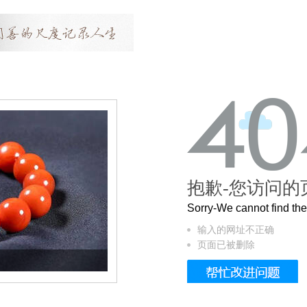
抱歉-您访问的
Sorry-We cannot find t
输入的网址不正确
页面已被删除
这个3.2米的长卷，还原了600岁的紫禁城