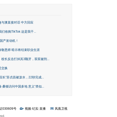
趣与澳直接对话 中方回应
购TikTok 这是我干...
上国产发动机！
致敬恩师 暗示将结束职业生涯
校长反击打掉其3颗牙，双双被刑...
是交换
长”苏贞昌被泼水，22秒完成...
桑顿访问中国多地 意义“类似...
证030609号
视频
·
纪实
·
直播
凤凰卫视
ved.