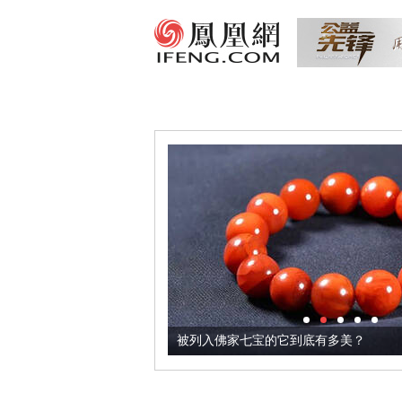
把它加到了牛轧糖里
被列入佛家七宝的它到底有多美？