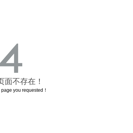
页面不存在！
he page you requested！
曲奇届的“爱马仕”把你的爱封在罐子里送给TA