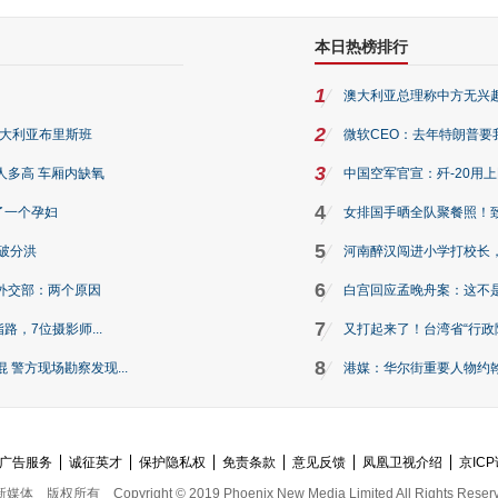
本日热榜排行
1
澳大利亚总理称中方无兴
2
澳大利亚布里斯班
微软CEO：去年特朗普要我们收
3
人多高 车厢内缺氧
中国空军官宣：歼-20用
4
了一个孕妇
女排国手晒全队聚餐照！
5
破分洪
河南醉汉闯进小学打校长，
6
外交部：两个原因
白宫回应孟晚舟案：这不
7
路，7位摄影师...
又打起来了！台湾省“行政院
8
警方现场勘察发现...
港媒：华尔街重要人物约翰·
广告服务
诚征英才
保护隐私权
免责条款
意见反馈
凤凰卫视介绍
京ICP
新媒体
版权所有
Copyright © 2019 Phoenix New Media Limited All Rights Reser