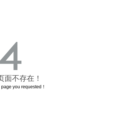
页面不存在！
he page you requested！
这个3.2米的长卷，还原了600岁的紫禁城