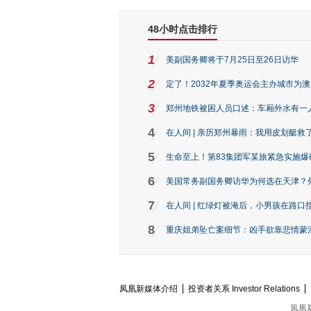
48小时点击排行
1
美副国务卿将于7月25日至26日访华
2
定了！2032年夏季奥运会主办城市为
3
郑州地铁被困人员口述：车厢外水有一
4
在人间 | 亲历郑州暴雨：我用皮划艇救
5
生命至上！第83集团军某旅紧急实施爆
6
美国常务副国务卿访华为何选在天津？
7
在人间 | 红绿灯被淹后，小男孩在路口指
8
重庆姐弟坠亡案细节：凶手欲靠悲情蒙混 
凤凰新媒体介绍
投资者关系 Investor Relations
凤凰