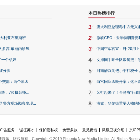
本日热榜排行
1
澳大利亚总理称中方无兴
2
澳大利亚布里斯班
微软CEO：去年特朗普要我们收
3
人多高 车厢内缺氧
中国空军官宣：歼-20用
4
了一个孕妇
女排国手晒全队聚餐照！
5
破分洪
河南醉汉闯进小学打校长，
6
外交部：两个原因
白宫回应孟晚舟案：这不
7
路，7位摄影师...
又打起来了！台湾省“行政院
8
警方现场勘察发现...
港媒：华尔街重要人物约翰·
广告服务
诚征英才
保护隐私权
免责条款
意见反馈
凤凰卫视介绍
京ICP
新媒体
版权所有
Copyright © 2019 Phoenix New Media Limited All Rights Reser