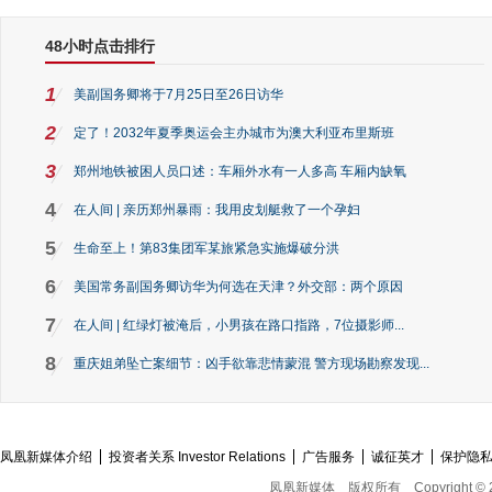
48小时点击排行
1
美副国务卿将于7月25日至26日访华
2
定了！2032年夏季奥运会主办城市为澳大利亚布里斯班
3
郑州地铁被困人员口述：车厢外水有一人多高 车厢内缺氧
4
在人间 | 亲历郑州暴雨：我用皮划艇救了一个孕妇
5
生命至上！第83集团军某旅紧急实施爆破分洪
6
美国常务副国务卿访华为何选在天津？外交部：两个原因
7
在人间 | 红绿灯被淹后，小男孩在路口指路，7位摄影师...
8
重庆姐弟坠亡案细节：凶手欲靠悲情蒙混 警方现场勘察发现...
凤凰新媒体介绍
投资者关系 Investor Relations
广告服务
诚征英才
保护隐
凤凰新媒体
版权所有
Copyright © 