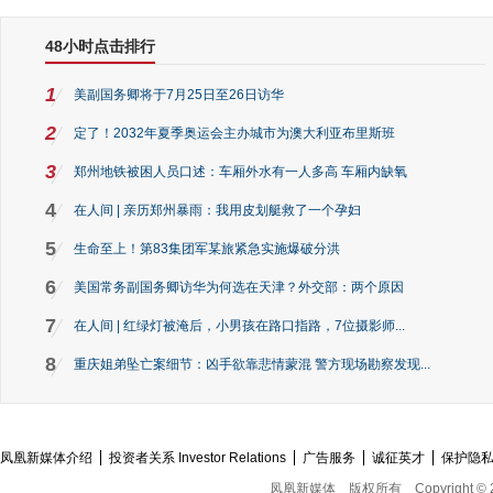
48小时点击排行
1
美副国务卿将于7月25日至26日访华
2
定了！2032年夏季奥运会主办城市为澳大利亚布里斯班
3
郑州地铁被困人员口述：车厢外水有一人多高 车厢内缺氧
4
在人间 | 亲历郑州暴雨：我用皮划艇救了一个孕妇
5
生命至上！第83集团军某旅紧急实施爆破分洪
6
美国常务副国务卿访华为何选在天津？外交部：两个原因
7
在人间 | 红绿灯被淹后，小男孩在路口指路，7位摄影师...
8
重庆姐弟坠亡案细节：凶手欲靠悲情蒙混 警方现场勘察发现...
凤凰新媒体介绍
投资者关系 Investor Relations
广告服务
诚征英才
保护隐
凤凰新媒体
版权所有
Copyright © 