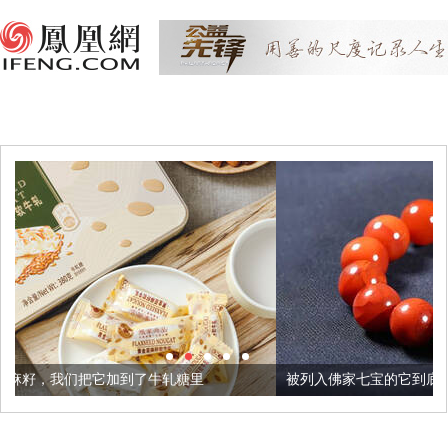
了牛轧糖里
被列入佛家七宝的它到底有多美？