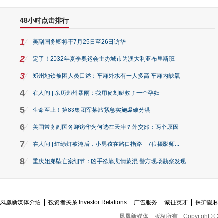
48小时点击排行
1
美副国务卿将于7月25日至26日访华
2
定了！2032年夏季奥运会主办城市为澳大利亚布里斯班
3
郑州地铁被困人员口述：车厢外水有一人多高 车厢内缺氧
4
在人间 | 亲历郑州暴雨：我用皮划艇救了一个孕妇
5
生命至上！第83集团军某旅紧急实施爆破分洪
6
美国常务副国务卿访华为何选在天津？外交部：两个原因
7
在人间 | 红绿灯被淹后，小男孩在路口指路，7位摄影师...
8
重庆姐弟坠亡案细节：凶手欲靠悲情蒙混 警方现场勘察发现...
凤凰新媒体介绍
投资者关系 Investor Relations
广告服务
诚征英才
保护隐
凤凰新媒体
版权所有
Copyright © 