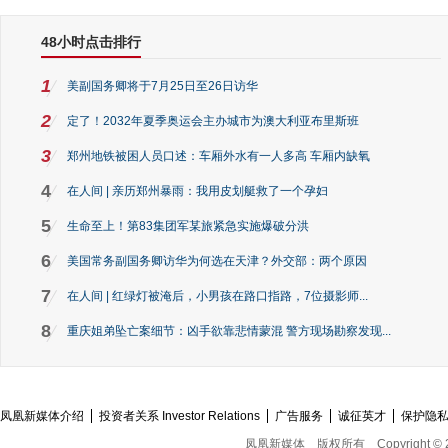
48小时点击排行
1
美副国务卿将于7月25日至26日访华
2
定了！2032年夏季奥运会主办城市为澳大利亚布里斯班
3
郑州地铁被困人员口述：车厢外水有一人多高 车厢内缺氧
4
在人间 | 亲历郑州暴雨：我用皮划艇救了一个孕妇
5
生命至上！第83集团军某旅紧急实施爆破分洪
6
美国常务副国务卿访华为何选在天津？外交部：两个原因
7
在人间 | 红绿灯被淹后，小男孩在路口指路，7位摄影师...
8
重庆姐弟坠亡案细节：凶手欲靠悲情蒙混 警方现场勘察发现...
凤凰新媒体介绍
投资者关系 Investor Relations
广告服务
诚征英才
保护隐
凤凰新媒体
版权所有
Copyright © 