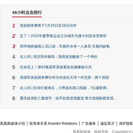
48小时点击排行
1
美副国务卿将于7月25日至26日访华
2
定了！2032年夏季奥运会主办城市为澳大利亚布里斯班
3
郑州地铁被困人员口述：车厢外水有一人多高 车厢内缺氧
4
在人间 | 亲历郑州暴雨：我用皮划艇救了一个孕妇
5
生命至上！第83集团军某旅紧急实施爆破分洪
6
美国常务副国务卿访华为何选在天津？外交部：两个原因
7
在人间 | 红绿灯被淹后，小男孩在路口指路，7位摄影师...
8
重庆姐弟坠亡案细节：凶手欲靠悲情蒙混 警方现场勘察发现...
凤凰新媒体介绍
投资者关系 Investor Relations
广告服务
诚征英才
保护隐
凤凰新媒体
版权所有
Copyright © 