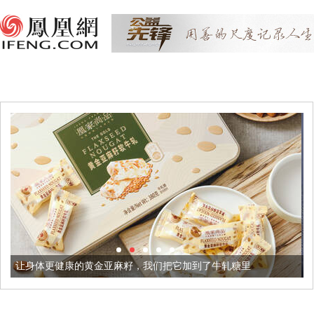
的黄金亚麻籽，我们把它加到了牛轧糖里
被列入佛家七宝的