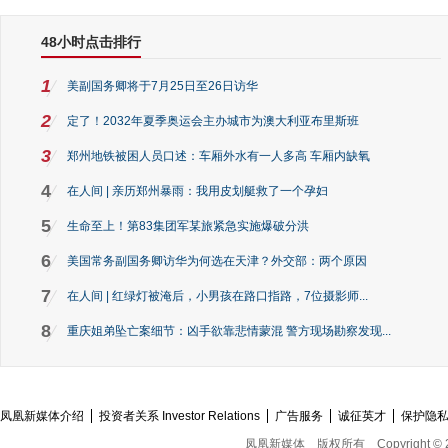
48小时点击排行
1
美副国务卿将于7月25日至26日访华
2
定了！2032年夏季奥运会主办城市为澳大利亚布里斯班
3
郑州地铁被困人员口述：车厢外水有一人多高 车厢内缺氧
4
在人间 | 亲历郑州暴雨：我用皮划艇救了一个孕妇
5
生命至上！第83集团军某旅紧急实施爆破分洪
6
美国常务副国务卿访华为何选在天津？外交部：两个原因
7
在人间 | 红绿灯被淹后，小男孩在路口指路，7位摄影师...
8
重庆姐弟坠亡案细节：凶手欲靠悲情蒙混 警方现场勘察发现...
凤凰新媒体介绍
投资者关系 Investor Relations
广告服务
诚征英才
保护隐
凤凰新媒体
版权所有
Copyright © 