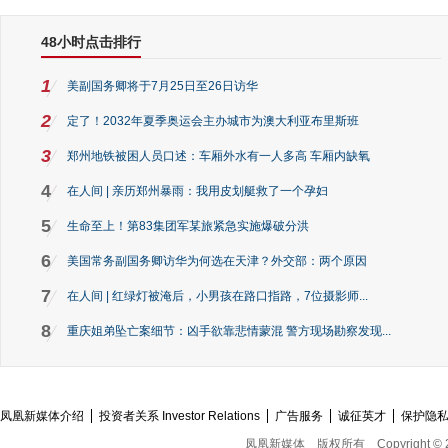
48小时点击排行
1
美副国务卿将于7月25日至26日访华
2
定了！2032年夏季奥运会主办城市为澳大利亚布里斯班
3
郑州地铁被困人员口述：车厢外水有一人多高 车厢内缺氧
4
在人间 | 亲历郑州暴雨：我用皮划艇救了一个孕妇
5
生命至上！第83集团军某旅紧急实施爆破分洪
6
美国常务副国务卿访华为何选在天津？外交部：两个原因
7
在人间 | 红绿灯被淹后，小男孩在路口指路，7位摄影师...
8
重庆姐弟坠亡案细节：凶手欲靠悲情蒙混 警方现场勘察发现...
凤凰新媒体介绍
投资者关系 Investor Relations
广告服务
诚征英才
保护隐
凤凰新媒体
版权所有
Copyright © 