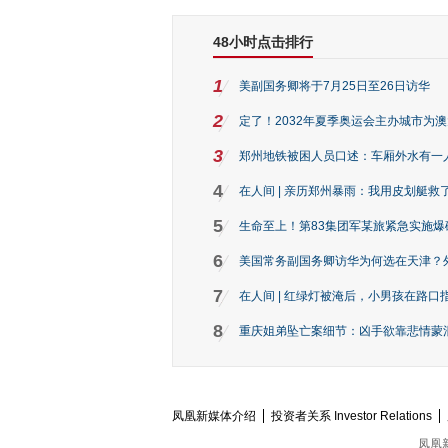
48小时点击排行
1
美副国务卿将于7月25日至26日访华
2
定了！2032年夏季奥运会主办城市为
3
郑州地铁被困人员口述：车厢外水有一
4
在人间 | 亲历郑州暴雨：我用皮划艇救
5
生命至上！第83集团军某旅紧急实施爆
6
美国常务副国务卿访华为何选在天津？
7
在人间 | 红绿灯被淹后，小男孩在路口指
8
重庆姐弟坠亡案细节：凶手欲靠悲情蒙混 
凤凰新媒体介绍
投资者关系 Investor Relations
凤凰