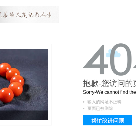
抱歉-您访问的
Sorry-We cannot find t
输入的网址不正确
页面已被删除
这个3.2米的长卷，还原了600岁的紫禁城