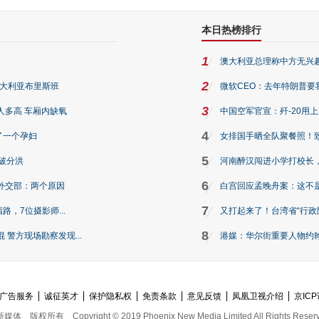
本日热榜排行
1
澳大利亚总理称中方无兴
2
澳大利亚布里斯班
微软CEO：去年特朗普要我们收
3
人多高 车厢内缺氧
中国空军官宣：歼-20用
4
了一个孕妇
女排国手晒全队聚餐照！
5
破分洪
河南醉汉闯进小学打校长，
6
外交部：两个原因
白宫回应孟晚舟案：这不
7
路，7位摄影师...
又打起来了！台湾省“行政院
8
警方现场勘察发现...
港媒：华尔街重要人物约翰·
广告服务
诚征英才
保护隐私权
免责条款
意见反馈
凤凰卫视介绍
京ICP
新媒体
版权所有
Copyright © 2019 Phoenix New Media Limited All Rights Reser