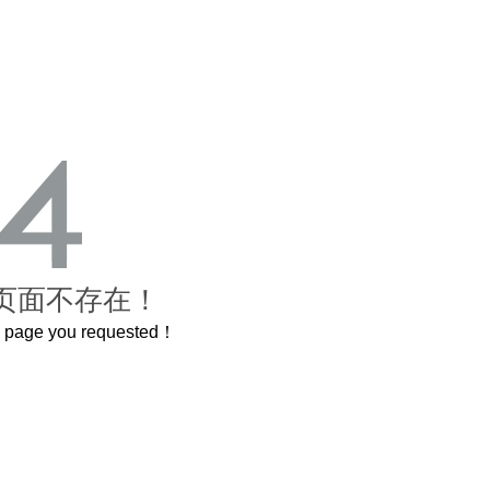
页面不存在！
he page you requested！
曲奇届的“爱马仕”把你的爱封在罐子里送给TA