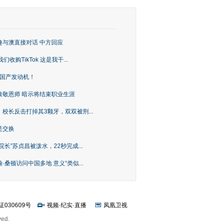
趣与澳直接对话 中方回应
购TikTok 这是我干...
上国产发动机！
致敬恩师 暗示将结束职业生涯
校长反击打掉其3颗牙，双双被刑...
是交换
长”苏贞昌被泼水，22秒完成...
桑顿访问中国多地 意义“类似...
证030609号
视频
·
纪实
·
直播
凤凰卫视
ved.