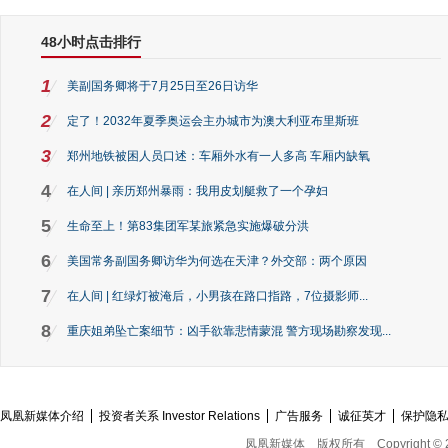
48小时点击排行
1
美副国务卿将于7月25日至26日访华
2
定了！2032年夏季奥运会主办城市为澳大利亚布里斯班
3
郑州地铁被困人员口述：车厢外水有一人多高 车厢内缺氧
4
在人间 | 亲历郑州暴雨：我用皮划艇救了一个孕妇
5
生命至上！第83集团军某旅紧急实施爆破分洪
6
美国常务副国务卿访华为何选在天津？外交部：两个原因
7
在人间 | 红绿灯被淹后，小男孩在路口指路，7位摄影师...
8
重庆姐弟坠亡案细节：凶手欲靠悲情蒙混 警方现场勘察发现...
凤凰新媒体介绍
投资者关系 Investor Relations
广告服务
诚征英才
保护隐
凤凰新媒体
版权所有
Copyright © 