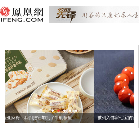
加到了牛轧糖里
被列入佛家七宝的它到底有多美？