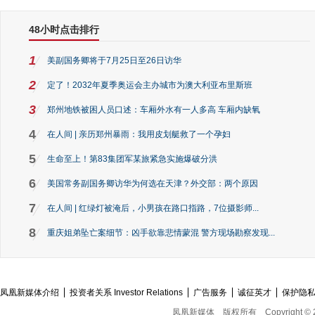
48小时点击排行
1
美副国务卿将于7月25日至26日访华
2
定了！2032年夏季奥运会主办城市为澳大利亚布里斯班
3
郑州地铁被困人员口述：车厢外水有一人多高 车厢内缺氧
4
在人间 | 亲历郑州暴雨：我用皮划艇救了一个孕妇
5
生命至上！第83集团军某旅紧急实施爆破分洪
6
美国常务副国务卿访华为何选在天津？外交部：两个原因
7
在人间 | 红绿灯被淹后，小男孩在路口指路，7位摄影师...
8
重庆姐弟坠亡案细节：凶手欲靠悲情蒙混 警方现场勘察发现...
凤凰新媒体介绍
投资者关系 Investor Relations
广告服务
诚征英才
保护隐
凤凰新媒体
版权所有
Copyright © 